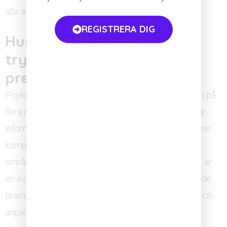
alla är snälla mot varandra.
REGISTRERA DIG
Hur påverkar psykologisk
trygghet teamets
prestation?
Psykologisk trygghet förbättrar teamets prestation på
flera mätbara sätt. Team med ett tryggt klimat delar
information mer fritt, identifierar fel tidigare och löser
komplexa problem mer effektivt. Forskning inom
området visar konsekvent att psykologisk trygghet är
en av de starkaste förutsägarna för högt presterande
team, framför allt i miljöer som kräver samarbete och
anpassningsförmåga.