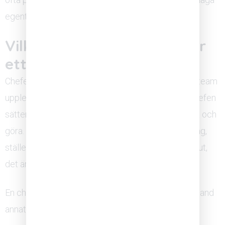
egentligen medger.
Vilken roll spelar chefen för
ett tryggt teamklimat?
Chefen är den enskilt viktigaste faktorn för om ett team
upplever psykologisk trygghet. Det beror på att chefen
sätter normen för vad som är acceptabelt att säga och
göra. Hur chefen reagerar när någon gör ett misstag,
ställer en obekväm fråga eller ifrågasätter ett beslut,
det är det som formar teamets beteende över tid.
En chef som aktivt bidrar till ett tryggt klimat gör bland
annat följande: