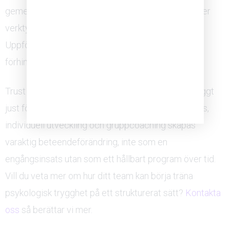
gemensam bild av var de befinner sig. Träningen ger
verktyg för att agera annorlunda i vardagen.
Uppföljningen håller förändringen levande och
förhindrar att gamla mönster smyger sig tillbaka.
Trust Go Grow® är ett träningskoncept som är byggt
just för detta. Genom en kombination av workshops,
individuell utveckling och gruppcoaching skapas
varaktig beteendeförändring, inte som en
engångsinsats utan som ett hållbart program över tid.
Vill du veta mer om hur ditt team kan börja träna
psykologisk trygghet på ett strukturerat sätt?
Kontakta
oss
så berättar vi mer.