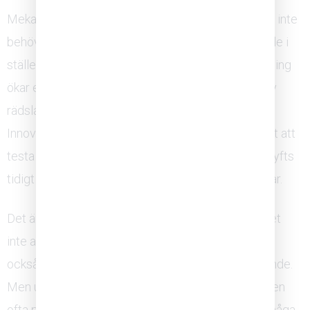
Mekanismerna bakom är logiska. När medarbetare inte
behöver lägga energi på att skydda sig själva kan de i
stället lägga den energin på arbetet. Kunskapsdelning
ökar eftersom ingen håller inne med information av
rädsla för att avslöja en kunskapslucka.
Innovationsförmågan stärks eftersom det är tillåtet att
testa idéer som kan misslyckas. Och när problem lyfts
tidigt hinner teamet åtgärda dem innan de eskalerar.
Det är viktigt att poängtera att psykologisk trygghet
inte automatiskt leder till hög prestation. Det krävs
också tydliga mål, kompetens och ansvarsutkrävande.
Men utan ett tryggt teamklimat stannar prestationen
ofta på en lägre nivå än vad teamets samlade förmåga