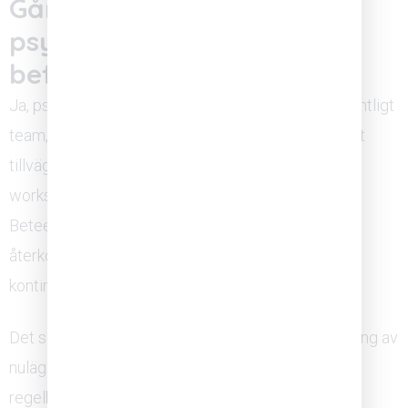
Går det att träna upp
psykologisk trygghet i ett
befintligt team?
Ja, psykologisk trygghet går att träna upp i ett befintligt
team, men det kräver ett systematiskt och uthålligt
tillvägagångssätt. Det räcker inte med en enstaka
workshop eller en inspirationsföreläsning.
Beteendeförändring tar tid och behöver stödjas av
återkommande träning, strukturerade samtal och
kontinuerlig uppföljning.
Det som fungerar är att kombinera tre saker: mätning av
nuläget, träning av konkreta beteenden och
regelbunden uppföljning. Mätningen ger teamet en