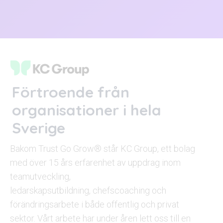
Förtroende från
organisationer i hela
Sverige
Bakom Trust Go
Grow
® står KC Group, ett bolag
med över
1
5
års
erfarenhet av
uppdrag inom
teamutveckling,
ledarskapsutbildning,
c
hefscoaching
och
förändringsarbete i både offentlig och privat
sektor.
Vårt arbete har under åren lett oss till en