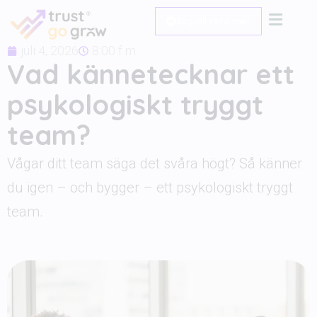
Jag vill veta mer
juli 4, 2026
8:00 f m
Vad kännetecknar ett
psykologiskt tryggt
team?
Vågar ditt team säga det svåra högt? Så känner
du igen – och bygger – ett psykologiskt tryggt
team.