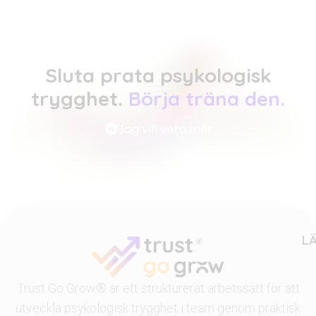
Sluta prata psykologisk
trygghet.
Börja träna den.
Jag vill veta mer
L
Trust Go Grow®
är ett strukturerat arbetssätt för att
utveckla psykologisk trygghet i team genom praktisk