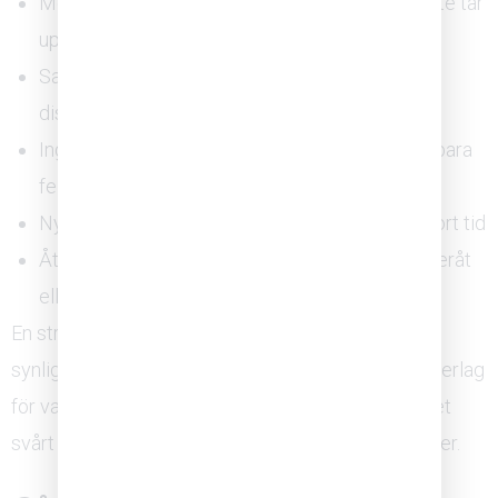
Medarbetare pratar i korridoren om saker de inte tar
upp på mötet
Samma misstag upprepas utan att orsaken
diskuteras öppet
Ingen ifrågasätter beslut, även när de är uppenbara
felsteg
Nya medarbetare slutar ställa frågor efter en kort tid
Återkoppling ges bara uppåt i hierarkin, aldrig neråt
eller i sidled
En strukturerad kartläggning av teamklimatet kan
synliggöra dessa mönster och ge ett tydligare underlag
för vad som behöver förändras. Utan mätning är det
svårt att veta var i teamet tryggheten faktiskt brister.