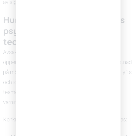
av sig självt, den kräver ett medvetet ledarskap.
Hur vet man om det saknas
psykologisk trygghet i
teamet?
Avsaknad av psykologisk trygghet syns sällan som
öppen konflikt. Det märks i stället som frånvaro: tystnad
på möten, frågor som inte ställs, problem som inte lyfts
och idéer som aldrig når fram till beslutsnivå. Om
teamet alltid verkar överens är det ofta ett
varningstecken snarare än ett gott betyg.
Konkreta signaler på att psykologisk trygghet saknas: