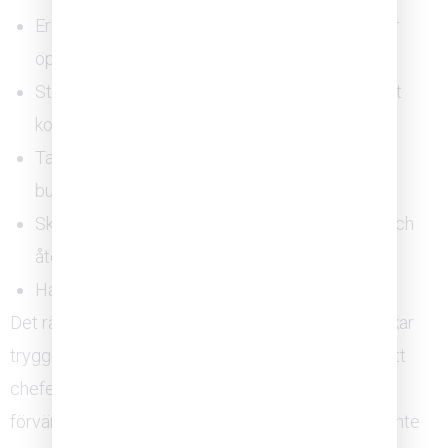
Erkänner sina egna misstag och kunskapsluckor
öppet
Ställer genuina frågor och lyssnar utan att direkt
komma med svar
Tackar för dåliga nyheter i stället för att skjuta
budbäraren
Skapar strukturerade utrymmen för reflektion och
återkoppling
Hanterar oenighet som en tillgång, inte ett hot
Det räcker alltså inte att chefen inte aktivt motverkar
trygghet. Forskning och praktisk erfarenhet visar att
chefen behöver modellera de beteenden som
förväntas av teamet. Psykologisk trygghet byggs inte