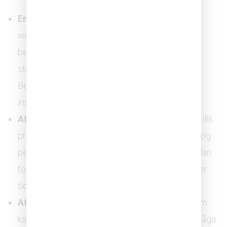
Engångsinsatser utan uppföljning:
En enskild
workshop om psykologisk trygghet ger sällan
bestående effekt om den inte följs upp med
strukturerad träning och mätning över tid.
Beteendeförändring kräver repetition, inte
inspiration vid ett enstaka tillfälle.
Att mäta för sent:
Organisationer som väntar tills
problemen blivit uppenbara, hög sjukfrånvaro, hög
personalomsättning eller öppen konflikt, har redan
förlorat värdefull tid. Tidig kartläggning möjliggör
tidiga insatser.
Att blanda ihop trivsel med trygghet:
Ett team
kan uppge att de trivs på jobbet och ändå inte våga