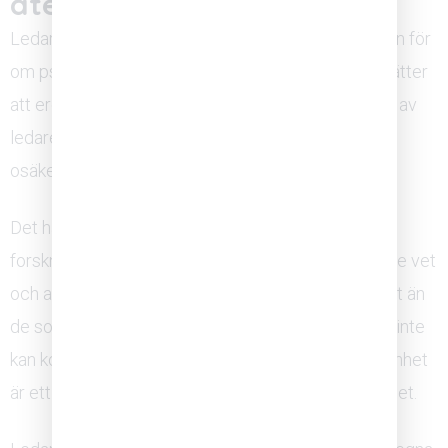
återhämtningsprocessen
Ledarens beteende är den enskilt viktigaste faktorn för
om psykologisk trygghet återuppbyggs eller fortsätter
att erodera efter en förändring. Medarbetare läser av
ledarens signaler minutiöst, särskilt i perioder av
osäkerhet.
Det handlar inte om att ha alla svar. Tvärtom visar
forskning att ledare som öppet erkänner vad de inte vet
och aktivt bjuder in till dialog skapar tryggare klimat än
de som kommunicerar med säkerhet om saker de inte
kan kontrollera. Att modellera sårbarhet och nyfikenhet
är ett ledarskap i handling, inte ett tecken på svaghet.