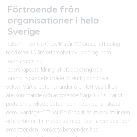
Förtroende från
organisationer i hela
Sverige
Bakom Trust Go
Grow
® står KC Group, ett bolag
med över
1
5
års
erfarenhet av
uppdrag inom
teamutveckling,
ledarskapsutbildning,
c
hefscoaching
och
förändringsarbete i både offentlig och privat
sektor.
Vårt arbete har under åren lett oss till en
återkommande och avgörande fråga: Hur slutar vi
prata om önskade beteenden – och börjar skapa
dem i vardagen?
Trust Go
Grow
® är utvecklat ur den
erfarenheten: En metod som gör teori användbar och
omsätter den i konkreta beteenden hos