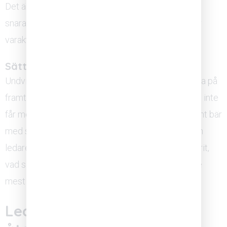
Det är just denna träning av vardagliga beteenden,
snarare än enstaka utbildningstillfällen, som skapar
varaktig förändring.
Sätt ord på det som hänt
Undvik frestelsen att snabbt gå vidare och fokusera på
framtiden utan att erkänna det förflutna. Team som inte
får möjlighet att bearbeta en förändring gemensamt bär
med sig obearbetad osäkerhet in i det nya. Att som
ledare öppet sätta ord på vad förändringen inneburit,
vad som var svårt och vad man lärt sig, är ett av de
mest effektiva sätten att återupprätta tillit.
Ledarens avgörande roll i