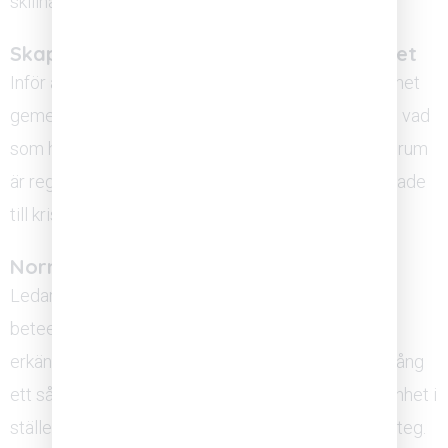
skillnad i praktiken.
Skapa återkommande forum för ärlighet
Inför återkommande strukturerade samtal där teamet
gemensamt reflekterar över vad som fungerar och vad
som hindrar arbetet. Det avgörande är att dessa forum
är regelbundna och förutsägbara, inte enbart kopplade
till kriser. Förutsägbarhet i sig signalerar trygghet.
Normalisera frågor och misstag
Ledaren behöver aktivt och synligt belöna det
beteende som bygger trygghet: att ställa frågor,
erkänna osäkerhet och lyfta problem tidigt. Varje gång
ett sådant beteende möts med respekt och nyfikenhet i
stället för kritik, stärks normerna i teamet ett litet steg.