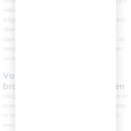
Ledaren behöver också vara uppmärksam på sina egna
reaktioner när medarbetare lyfter problem eller
ifrågasätter beslut. En defensiv reaktion, även en subtil
sådan, skickar signalen att det inte är tryggt att tala
öppet. Konsekvens över tid är det som bygger tillit: att
reagera på samma sätt vid det tjugonde tillfället som
vid det första.
Vanliga misstag som
bromsar återuppbyggnaden
Många organisationer gör välmenande insatser efter en
förändring som ändå inte ger önskat resultat. Att känna
till de vanligaste fallgroparna kan spara både tid och
energi.