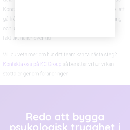
Konceptet
Trust Go Grow®
är byggt för just detta: att
gå från intention till systematisk träning, med mätning
och uppföljning som säkerställer att förändringen
faktiskt håller över tid.
Vill du veta mer om hur ditt team kan ta nästa steg?
Kontakta oss på KC Group
så berättar vi hur vi kan
stötta er genom förändringen.
Redo att bygga
psykologisk trygghet i