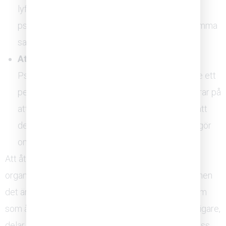
lyfta kritik eller ifrågasätta beslut. Trivsel och
psykologisk trygghet är relaterade men inte samma
sak. Mätningen måste vara specifik.
Att lägga ansvaret enbart på individen:
Psykologisk trygghet är ett kollektivt klimat, inte ett
personlighetsdrag. Insatser som enbart fokuserar på
att ”modiga medarbetare ska tala upp” missar att
det är strukturer, normer och ledarskap som avgör
om det faktiskt är möjligt.
Att återbygga psykologisk trygghet efter en
organisationsförändring är ett arbete som tar tid, men
det är också ett arbete med direkt avkastning. Team
som åter känner sig trygga identifierar problem tidigare,
delar kunskap friare och presterar bättre under press.