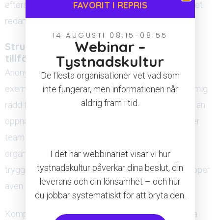
FAVORIT I REPRIS
eftersom den frågan ställs i ett sammanhang där det
redan kan kännas otryggt att svara ärligt.
14 AUGUSTI 08:15-08:55
Webinar –
Strukturerade mätmetoder som ger
tillförlitliga svar
Tystnadskultur
Anonyma enkäter med specifika påståenden, till
De flesta organisationer vet vad som
exempel ”Jag kan lyfta ett problem utan att känna mig
inte fungerar, men informationen når
aldrig fram i tid.
rädd för konsekvenserna”, ger mer tillförlitliga data än
öppna samtal i grupp. Resultaten bör brytas ned per
team och inte enbart presenteras som ett
organisationsövergripande snitt, eftersom
I det här webbinariet visar vi hur
tystnadskultur påverkar dina beslut, din
trygghetsklimatet varierar kraftigt mellan olika grupper
leverans och din lönsamhet – och hur
även inom samma organisation.
du jobbar systematiskt för att bryta den.
Komplettera enkätdata med strukturerade enskilda