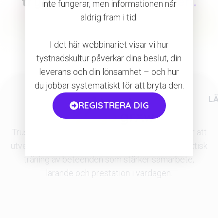
trygghet.
Börja träna den.
inte fungerar, men informationen når
aldrig fram i tid.
Jag vill veta mer
I det här webbinariet visar vi hur
tystnadskultur påverkar dina beslut, din
leverans och din lönsamhet – och hur
du jobbar systematiskt för att bryta den.
L
REGISTRERA DIG
Trust Go Grow®
är ett strukturerat arbetssätt för att
utveckla psykologisk trygghet i team genom praktisk
träning av beteenden som stärker samarbete,
lärande och prestation i vardagen.