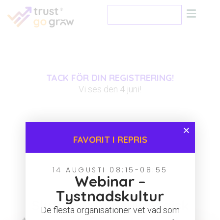
Jag vill veta mer
TACK FÖR DIN REGISTRERING!
Vi ses den 4 juni!
FAVORIT I REPRIS
14 AUGUSTI 08:15-08:55
Webinar –
Tystnadskultur
Sluta prata psykologisk
De flesta organisationer vet vad som